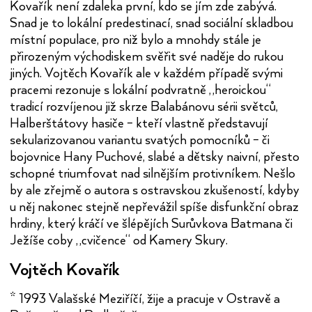
Kovařík není zdaleka první, kdo se jím zde zabývá.
Snad je to lokální predestinací, snad sociální skladbou
místní populace, pro niž bylo a mnohdy stále je
přirozeným východiskem svěřit své naděje do rukou
jiných. Vojtěch Kovařík ale v každém případě svými
pracemi rezonuje s lokální podvratně „heroickou“
tradicí rozvíjenou již skrze Balabánovu sérii světců,
Halberštátovy hasiče – kteří vlastně představují
sekularizovanou variantu svatých pomocníků – či
bojovnice Hany Puchové, slabé a dětsky naivní, přesto
schopné triumfovat nad silnějším protivníkem. Nešlo
by ale zřejmě o autora s ostravskou zkušeností, kdyby
u něj nakonec stejně nepřevážil spíše disfunkční obraz
hrdiny, který kráčí ve šlépějích Surůvkova Batmana či
Ježíše coby „cvičence“ od Kamery Skury.
Vojtěch Kovařík
* 1993 Valašské Meziříčí, žije a pracuje v Ostravě a