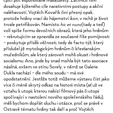
čpící pot exponované maskulinity. Zatímco film
dosahuje kýženého cíle narativními postupy a akční
naléhavostí, Vojtěch Kovařík činí přesný opak,
protože hrdiny vrací do hájemství ikon, v nichž je život
trvale petrifikován. Namísto
hic et nunc
(tady a teď)
volí spíše formu devočních obrazů, která jeho hrdinům
– rekrutujícím se zpravidla ze současné říše pomíjivosti
– poskytuje příslib věčnosti, tedy de facto týž, který
příslušel již mytologickým hrdinům či křesťanským
mučedníkům, ale který zároveň mohli okusit i hrdinové
socialismu. Ano, jinde by snad mohla být tato asociace
násilná, ovšem ve stínu Sorely, v němž se Galerie
Dukla nachází – dle mého soudu – má své
opodstatnění. Jestliže totiž můžeme výstavu číst jako
více či méně skrytý odkaz na historii místa (ať už ve
vztahu k utopii, kterou nabízí filmový pás či utopii
spočívající v nastolení nového společenského řádu),
měli bychom dopřát sluchu i otázce, proč se právě v
Ostravě tématu hrdiny tak daří a proč Vojtěch