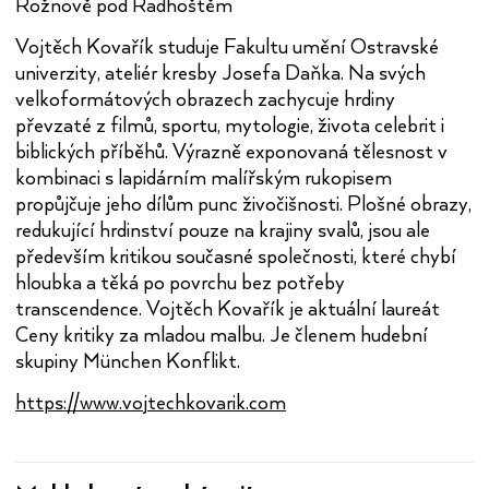
Rožnově pod Radhoštěm
Vojtěch Kovařík studuje Fakultu umění Ostravské
univerzity, ateliér kresby Josefa Daňka. Na svých
velkoformátových obrazech zachycuje hrdiny
převzaté z filmů, sportu, mytologie, života celebrit i
biblických příběhů. Výrazně exponovaná tělesnost v
kombinaci s lapidárním malířským rukopisem
propůjčuje jeho dílům punc živočišnosti. Plošné obrazy,
redukující hrdinství pouze na krajiny svalů, jsou ale
především kritikou současné společnosti, které chybí
hloubka a těká po povrchu bez potřeby
transcendence. Vojtěch Kovařík je aktuální laureát
Ceny kritiky za mladou malbu. Je členem hudební
skupiny München Konflikt.
https://www.vojtechkovarik.com