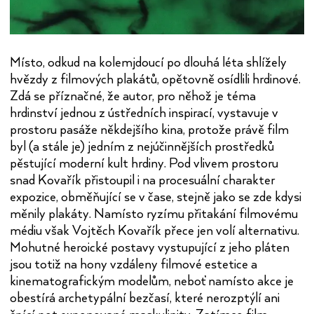
Místo, odkud na kolemjdoucí po dlouhá léta shlížely
hvězdy z filmových plakátů, opětovně osídlili hrdinové.
Zdá se příznačné, že autor, pro něhož je téma
hrdinství jednou z ústředních inspirací, vystavuje v
prostoru pasáže někdejšího kina, protože právě film
byl (a stále je) jedním z nejúčinnějších prostředků
pěstující moderní kult hrdiny. Pod vlivem prostoru
snad Kovařík přistoupil i na procesuální charakter
expozice, obměňující se v čase, stejně jako se zde kdysi
měnily plakáty. Namísto ryzímu přitakání filmovému
médiu však Vojtěch Kovařík přece jen volí alternativu.
Mohutné heroické postavy vystupující z jeho pláten
jsou totiž na hony vzdáleny filmové estetice a
kinematografickým modelům, neboť namísto akce je
obestírá archetypální bezčasí, které nerozptýlí ani