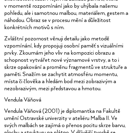
v momentě rozpomínání jako by uhýbala našemu
pohledu, ale i samotnou malbou, materiálem, gestem a
náhodou. Obraz se v procesu mění a důležitost
konkrétních motivů s ním.
Zvláštní pozornost věnuji detailu jako metodě
vzpomínání, kdy propojuji osobní paměť s vizuálními
prvky. Zkoumám jeho vliv na kompozici obrazu a
schopnost vytvářet nové významové vrstvy, a to i
skrze opakování a proměnu fragmentů ve struktuře a
paměti. Snažím se zachytit atmosféru momentu,
místa či člověka a hledám bod mezi zobrazivým a
nezobrazivým, mezi představou a hmotou.
Vendula Váňová
Vendula Váňová (2001) je diplomantka na Fakultě
umění Ostravské univerzity v ateliéru Malba II. Ve
svých malbách se zajímá o přenos pocitu skrze barvu,
plochu a strukturu na plátno. V dřívější tvorbě se