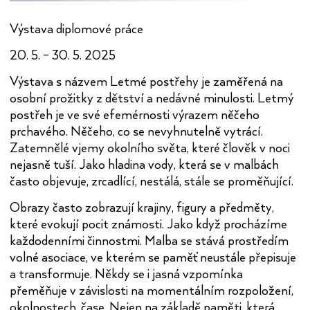
Výstava diplomové práce
20. 5. – 30. 5. 2025
Výstava s názvem Letmé postřehy je zaměřená na
osobní prožitky z dětství a nedávné minulosti. Letmý
postřeh je ve své efemérnosti výrazem něčeho
prchavého. Něčeho, co se nevyhnutelně vytrácí.
Zatemnělé vjemy okolního světa, které člověk v noci
nejasně tuší. Jako hladina vody, která se v malbách
často objevuje, zrcadlící, nestálá, stále se proměňující.
Obrazy často zobrazují krajiny, figury a předměty,
které evokují pocit známosti. Jako když procházíme
každodenními činnostmi. Malba se stává prostředím
volné asociace, ve kterém se paměť neustále přepisuje
a transformuje. Někdy se i jasná vzpomínka
přeměňuje v závislosti na momentálním rozpoložení,
okolnostech, čase. Nejen na základě paměti, která