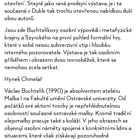
otevřen“. Stejně jako raná prodejní výstava, je i ta
současná v Dukle tak trochu otevřenou nabídkou duší
obou autorů.
Jsou zde Buchtelíkovy osobní výpovědi i metafyzické
krajiny a Szyrokého na první pohled formální hry,
které v sobě nesou subverzivní vtip i hloubku
niterného pozorovatele. Výstava je tak osobním
příběhem i obrazem dvou rovnoběžek, které se
nemohou zcela setkat.
Hynek Chmelař
Václav Buchtelík (1990) je absolventem ateliéru
Malba I na Fakultě umění Ostravské univerzity. Od
počátků své aktivní tvorby je nepřehlédnutelnou
osobností současné ostravské malby. Kromě tradiční
olejomalby pracuje také s koláží. V jeho obrazech se
objevují osobní náměty spojené s konkrétními lidmi a
situacemi, které však získávají pozoruhodně