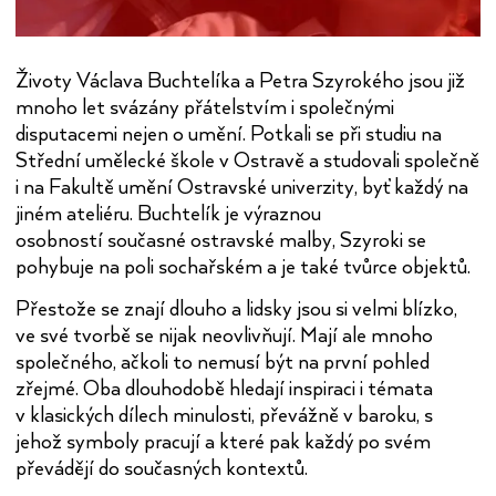
Životy Václava Buchtelíka a Petra Szyrokého jsou již
mnoho let svázány přátelstvím i společnými
disputacemi nejen o umění. Potkali se při studiu na
Střední umělecké škole v Ostravě a studovali společně
i na Fakultě umění Ostravské univerzity, byť každý na
jiném ateliéru. Buchtelík je výraznou
osobností současné ostravské malby, Szyroki se
pohybuje na poli sochařském a je také tvůrce objektů.
Přestože se znají dlouho a lidsky jsou si velmi blízko,
ve své tvorbě se nijak neovlivňují. Mají ale mnoho
společného, ačkoli to nemusí být na první pohled
zřejmé. Oba dlouhodobě hledají inspiraci i témata
v klasických dílech minulosti, převážně v baroku, s
jehož symboly pracují a které pak každý po svém
převádějí do současných kontextů.