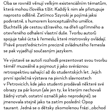
Oba se rovněž věnují velkým existenciálním tématům,
která mohou člověka tížit. Každý k nim ale přistupuje
naprosto odlišně. Zatímco Szyroki je pojímá jaksi
podvratně, s humorem konceptuálního umělce,
Buchtelík jde cestou sžíravého, na dřeň upřímného a
otevřeného odhalení vlastní duše. Tvorbu autorů
spojuje také úcta k řemeslu, které mistrovsky ovládají.
Právě prostřednictvím precizně zvládnutého řemesla
se pak vyjadřují současným jazykem.
Ve výstavě se autoři rozhodli prezentovat svou tvorbu
téměř muzeálně a pojmout ji jako svéráznou
retrospektivu sahající až do studentských let. Jejich
první společná výstava na pivních slavnostech
v Petrovicích, kde jako studenti prodávali některé své
obrazy za pár korun (ale jen ty, ke kterým nechovali
žádný vztah, ostatní označili jako neprodejné), se
jmenovala stejně jako ta zatím poslední: Opop
taurant. Jedná se o dětsky zkomolenou frázi „obchod