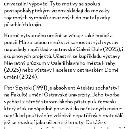
univerzální výpověď. Tyto motivy se spolu s
postapokalyptickými vizemi skládají do mozaiky
tajemných symbolů zasazených do metafyzicky
působících krajin.
Kromě výtvarného umění se věnuje také hudbě a
poezii. Má za sebou množství samostatných výstav,
naposledy například v ostravské Galerii Dole (2025), i
skupinových projektů. Účastnil se kupříkladu výstavy
Návratný průzkum v Galerii hlavního města Prahy
(2025) nebo výstavy Faceless v ostravském Domě
umění (2024).
Petr Szyroki (1991) je absolvent Ateliéru sochařství
na Fakultě umění Ostravské univerzity. Jeho tvorba
vychází z téměř staromilského přístupu k řemeslu,
který však nenápadně posouvá do nečekaných rovin –
například používáním zdánlivě nepatřičných materiálů,
jež se maskují jako ušlechtilé hmoty. Dokáže s