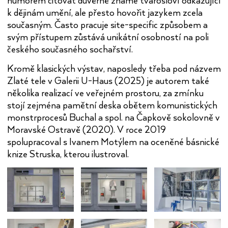
humorem citovat důvěrně známé tvarosloví odkazující
k dějinám umění, ale přesto hovořit jazykem zcela
současným. Často pracuje site-specific způsobem a
svým přístupem zůstává unikátní osobností na poli
českého současného sochařství.
Kromě klasických výstav, naposledy třeba pod názvem
Zlaté tele v Galerii U-Haus (2025) je autorem také
několika realizací ve veřejném prostoru, za zmínku
stojí zejména pamětní deska obětem komunistických
monstrprocesů Buchal a spol. na Čapkově sokolovně v
Moravské Ostravě (2020). V roce 2019
spolupracoval s Ivanem Motýlem na oceněné básnické
knize Struska, kterou ilustroval.