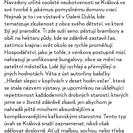
Navzdory určité osobité neukotvenosti se Králová ve
své tvorbě k jakémusi pomyslnému domovu vrací.
Nejinak je to i ve výstavě v Galerii Dukla, kde
tematizuje zkušenost z obce svého dětství, ve které
žijí její prarodiče. Ti zde suší seno, pěstují brambory a
obilí na hektaru půdy, kde se zdánlivě zastavil čas,
zatímco krajina i svět okolo se rychle proměňují.
Hospodářství, jako je tohle, z venkova postupně mizí,
nahrazují je unifikované bungalovy, obce se mění na
satelitní městečka. Lidé žijí rychleji a přemýšlejí o
jiných hodnotách. Věta z úst autorčiny babičky
„Hledat slepici v kopřivách v deset hodin večer“, která
se stala názvem výstavy, je upomínkou na uklidňující
repetitivnost každodenních drobných starostí, kterých
jsme se v životě zdánlivě zbavili, jen abychom je
nahradili ještě mnohem absurdnějšími a
komplikovanějšími kafkovskými starostmi. Tento typ
úvah se Králová snaží zaznamenat, nikoli však
sdělovat doslovně. Ať už malbou, sochou, nebo třeba