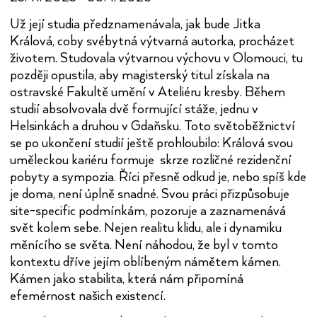
Už její studia předznamenávala, jak bude Jitka
Králová, coby svébytná výtvarná autorka, procházet
životem. Studovala výtvarnou výchovu v Olomouci, tu
později opustila, aby magisterský titul získala na
ostravské Fakultě umění v Ateliéru kresby. Během
studií absolvovala dvě formující stáže, jednu v
Helsinkách a druhou v Gdaňsku. Toto světoběžnictví
se po ukončení studií ještě prohloubilo: Králová svou
uměleckou kariéru formuje skrze rozličné rezidenční
pobyty a sympozia. Říci přesně odkud je, nebo spíš kde
je doma, není úplně snadné. Svou práci přizpůsobuje
site-specific podmínkám, pozoruje a zaznamenává
svět kolem sebe. Nejen realitu klidu, ale i dynamiku
měnícího se světa. Není náhodou, že byl v tomto
kontextu dříve jejím oblíbeným námětem kámen.
Kámen jako stabilita, která nám připomíná
efemérnost našich existencí.