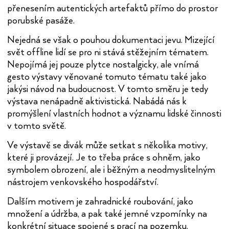
přenesením autentických artefaktů přímo do prostor
porubské pasáže.
Nejedná se však o pouhou dokumentaci jevu. Mizející
svět offline lidí se pro ni stává stěžejním tématem.
Nepojímá jej pouze plytce nostalgicky, ale vnímá
gesto výstavy věnované tomuto tématu také jako
jakýsi návod na budoucnost. V tomto směru je tedy
výstava nenápadně aktivistická. Nabádá nás k
promýšlení vlastních hodnot a významu lidské činnosti
v tomto světě.
Ve výstavě se divák může setkat s několika motivy,
které ji provázejí. Je to třeba práce s ohněm, jako
symbolem obrození, ale i běžným a neodmyslitelným
nástrojem venkovského hospodářství.
Dalším motivem je zahradnické roubování, jako
množení a údržba, a pak také jemné vzpomínky na
konkrétní situace spojené s prací na pozemku.