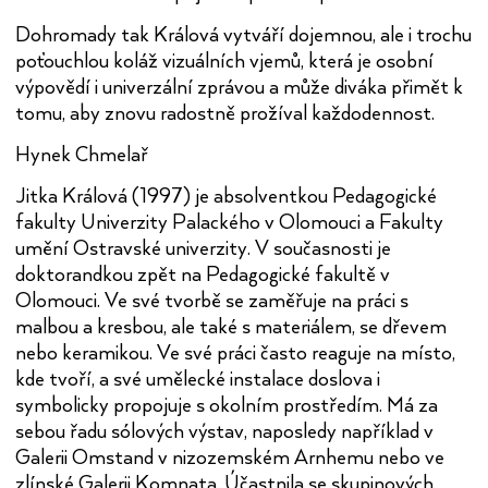
Dohromady tak Králová vytváří dojemnou, ale i trochu
poťouchlou koláž vizuálních vjemů, která je osobní
výpovědí i univerzální zprávou a může diváka přimět k
tomu, aby znovu radostně prožíval každodennost.
Hynek Chmelař
Jitka Králová (1997) je absolventkou Pedagogické
fakulty Univerzity Palackého v Olomouci a Fakulty
umění Ostravské univerzity. V současnosti je
doktorandkou zpět na Pedagogické fakultě v
Olomouci. Ve své tvorbě se zaměřuje na práci s
malbou a kresbou, ale také s materiálem, se dřevem
nebo keramikou. Ve své práci často reaguje na místo,
kde tvoří, a své umělecké instalace doslova i
symbolicky propojuje s okolním prostředím. Má za
sebou řadu sólových výstav, naposledy například v
Galerii Omstand v nizozemském Arnhemu nebo ve
zlínské Galerii Komnata. Účastnila se skupinových