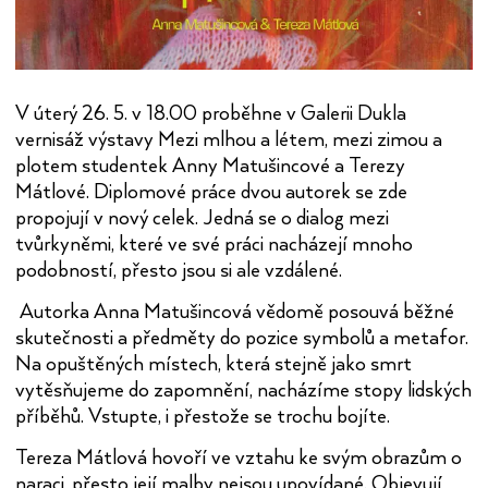
V úterý 26. 5. v 18.00 proběhne v Galerii Dukla
vernisáž výstavy Mezi mlhou a létem, mezi zimou a
plotem studentek Anny Matušincové a Terezy
Mátlové. Diplomové práce dvou autorek se zde
propojují v nový celek. Jedná se o dialog mezi
tvůrkyněmi, které ve své práci nacházejí mnoho
podobností, přesto jsou si ale vzdálené.
Autorka Anna Matušincová vědomě posouvá běžné
skutečnosti a předměty do pozice symbolů a metafor.
Na opuštěných místech, která stejně jako smrt
vytěsňujeme do zapomnění, nacházíme stopy lidských
příběhů. Vstupte, i přestože se trochu bojíte.
Tereza Mátlová hovoří ve vztahu ke svým obrazům o
naraci, přesto její malby nejsou upovídané. Objevují