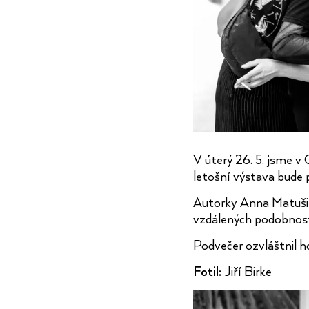
V úterý 26. 5. jsme v
letošní výstava bude 
Autorky Anna Matušin
vzdálených podobnos
Podvečer ozvláštnil h
Fotil:
Jiří Birke