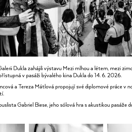
 Galerii Dukla zahájili výstavu Mezi mlhou a létem, mezi zi
přístupná v pasáži bývalého kina Dukla do 14. 6. 2026.
cová a Tereza Mátlová propojují své diplomové práce v n
tí.
ouslista Gabriel Biese, jeho sólová hra s akustikou pasáže 