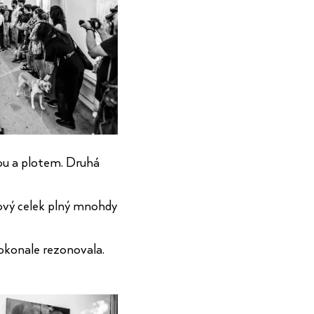
mou a plotem. Druhá
ový celek plný mnohdy
dokonale rezonovala.