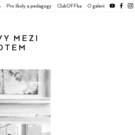
a
Pro školy a pedagogy
ClubOFFka
O galerii
VY MEZI
LOTEM