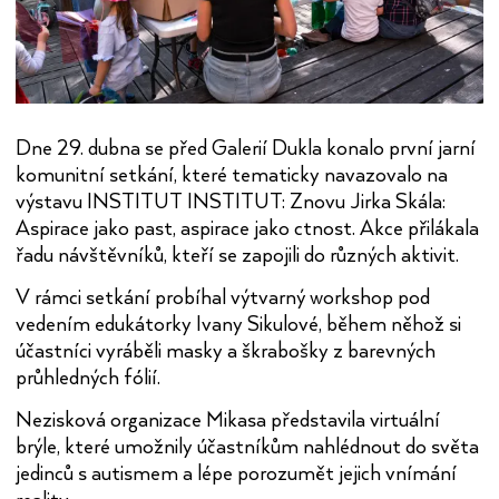
Dne 29. dubna se před Galerií Dukla konalo první jarní
komunitní setkání, které tematicky navazovalo na
výstavu INSTITUT INSTITUT: Znovu Jirka Skála:
Aspirace jako past, aspirace jako ctnost. Akce přilákala
řadu návštěvníků, kteří se zapojili do různých aktivit.
V rámci setkání probíhal výtvarný workshop pod
vedením edukátorky Ivany Sikulové, během něhož si
účastníci vyráběli masky a škrabošky z barevných
průhledných fólií.
Nezisková organizace Mikasa představila virtuální
brýle, které umožnily účastníkům nahlédnout do světa
jedinců s autismem a lépe porozumět jejich vnímání